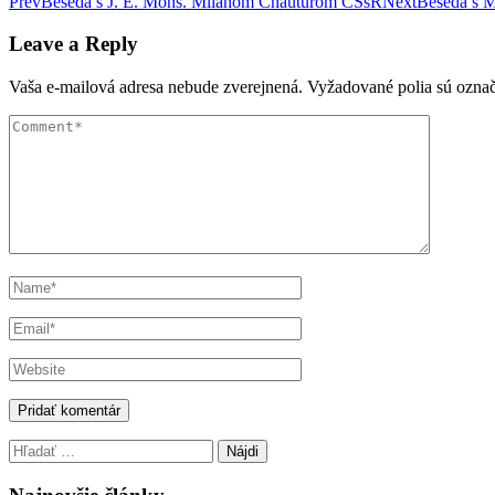
Post
Prev
Beseda s J. E. Mons. Milanom Chauturom CSsR
Next
Beseda s M
navigation
Leave a Reply
Vaša e-mailová adresa nebude zverejnená.
Vyžadované polia sú ozna
Hľadať: