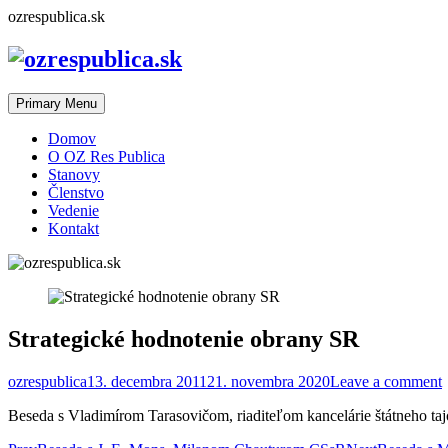
Skip
ozrespublica.sk
to
content
Primary Menu
Domov
O OZ Res Publica
Stanovy
Členstvo
Vedenie
Kontakt
Strategické hodnotenie obrany SR
ozrespublica
13. decembra 2011
21. novembra 2020
Leave a comment
Beseda s Vladimírom Tarasovičom, riaditeľom kancelárie štátneho 