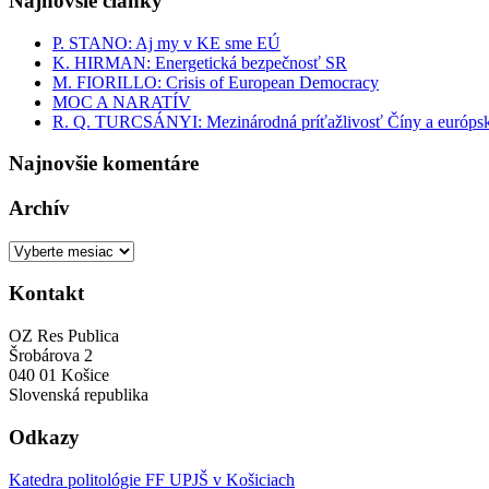
Najnovšie články
P. STANO: Aj my v KE sme EÚ
K. HIRMAN: Energetická bezpečnosť SR
M. FIORILLO: Crisis of European Democracy
MOC A NARATÍV
R. Q. TURCSÁNYI: Mezinárodná príťažlivosť Číny a európsk
Najnovšie komentáre
Archív
Archív
Kontakt
OZ Res Publica
Šrobárova 2
040 01 Košice
Slovenská republika
Odkazy
Katedra politológie FF UPJŠ v Košiciach