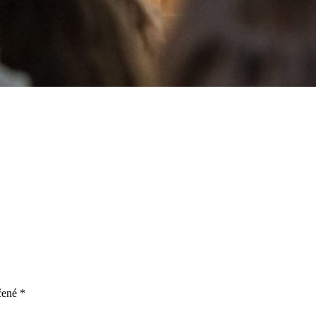
čené
*