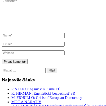
Hľadať:
Najnovšie články
P. STANO: Aj my v KE sme EÚ
K. HIRMAN: Energetická bezpečnosť SR
M. FIORILLO: Crisis of European Democracy
MOC A NARATÍV