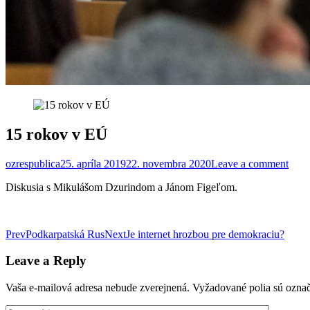
15 rokov v EÚ
ozrespublica
25. apríla 2019
22. novembra 2020
Leave a comment
Diskusia s Mikulášom Dzurindom a Jánom Figeľom.
Post
Prev
Podkarpatská Rus
Next
Je internet hrozbou pre demokraciu?
navigation
Leave a Reply
Vaša e-mailová adresa nebude zverejnená.
Vyžadované polia sú ozna